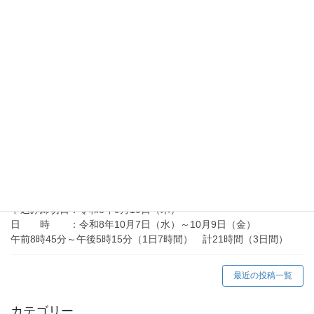
訓練期間 ：令和８年１０月６日（火）～令和９年２月５日
（金）
訓練実施施設：酒田総合学園
2026年7月10日
金属技術科ニュース
金属技術科ニュース R8.7月号（令和8年度）
2026年7月10日
向上訓練情報
在職者訓練「アーク溶接等の業務に係る特別教育」
（令和8年10月）の御案内
申込み締切日：令和8年9月10日（木）
日 時 ：令和8年10月7日（水）～10月9日（金）
午前8時45分～午後5時15分（1日7時間） 計21時間（3日間）
最近の投稿一覧
カテゴリー