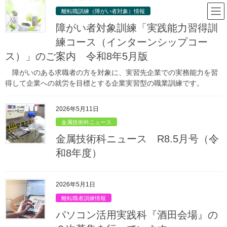
コ
ナ
山形県立庄内職業能力開発セン
離転職訓練（障がい者対象）情報
ン
ビ
ター
テ
ゲ
障がい者対象訓練「実践能力習得訓
ン
ー
練コース（インターンシップコー
ツ
シ
ス）」のご案内 令和8年5月版
庄内職業能力開発センターからのお
へ
ョ
ス
ン
知らせ
障がいのある求職者の方を対象に、実習先企業での実務能力を習
キ
に
得して企業への就労を目標とする企業実習型の職業訓練です。
ッ
移
プ
動
HOME
庄内職業能力開発センターからのお知らせ
金属技術科情報
2026年5月11日
訓練生募集関連情報
オープンキャンパス（第３回）のご案内
金属技術科ニュース
2020年12月9日
/ 最終更新日時 :
2021年4月22日
金属技術科ニュース R8.5月号（令
訓練生募集関連情報
和8年度）
オープンキャンパス（第３回）の
ご案内
2026年5月1日
離転職者訓練情報
パソコン活用実践科『酒田会場』の
オープンキャンパスのご案内