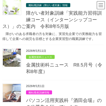
コ
ナ
山形県立庄内職業能力開発セン
離転職訓練（障がい者対象）情報
ン
ビ
ター
テ
ゲ
障がい者対象訓練「実践能力習得訓
ン
ー
練コース（インターンシップコー
ツ
シ
ス）」のご案内 令和8年5月版
庄内職業能力開発センターからのお
へ
ョ
ス
ン
知らせ
障がいのある求職者の方を対象に、実習先企業での実務能力を習
キ
に
得して企業への就労を目標とする企業実習型の職業訓練です。
ッ
移
プ
動
HOME
庄内職業能力開発センターからのお知らせ
金属技術科情報
2026年5月11日
『金属技術科』の訓練生を募集しています。（追加募集）
金属技術科ニュース
2026年2月9日
/ 最終更新日時 :
2026年3月17日
金属技術科ニュース R8.5月号（令
金属技術科情報
和8年度）
『金属技術科』の訓練生を募集し
ています。（追加募集）
2026年5月1日
離転職者訓練情報
パソコン活用実践科『酒田会場』の
出願期間：
令和８年２月９日（月）
～３月１０日（火）