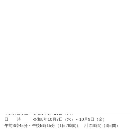
『経理パソコン事務科（酒田会場）』の受講生を募集
しています。
申込み締切日：令和８年９月１６日（水）正午
選考会 ：令和８年９月２４日（木）
訓練期間 ：令和８年１０月６日（火）～令和９年２月５日
（金）
訓練実施施設：酒田総合学園
2026年7月10日
金属技術科ニュース
金属技術科ニュース R8.7月号（令和8年度）
2026年7月10日
向上訓練情報
在職者訓練「アーク溶接等の業務に係る特別教育」
（令和8年10月）の御案内
申込み締切日：令和8年9月10日（木）
日 時 ：令和8年10月7日（水）～10月9日（金）
午前8時45分～午後5時15分（1日7時間） 計21時間（3日間）