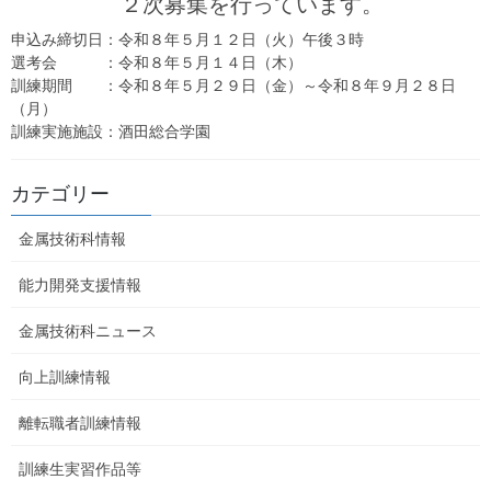
２次募集を行っています。
選考日 ：
３月１５日（日）
申込み締切日：令和８年５月１２日（火）午後３時
選考会 ：令和８年５月１４日（木）
合格発表： ３月１８日（水）１０時
訓練期間 ：令和８年５月２９日（金）～令和８年９月２８日
（月）
募集人員： １４名程度
訓練実施施設：酒田総合学園
入校手続期間： ３月１９日（木）～３月２７日（金）
カテゴリー
金属技術科情報
能力開発支援情報
金属技術科ニュース
向上訓練情報
離転職者訓練情報
訓練生実習作品等