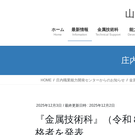
コ
ナ
ン
ビ
山
テ
ゲ
ン
ー
ホーム
最新情報
金属技術科
能
ツ
シ
Home
Infomation
Technical Support
Deve
へ
ョ
ス
ン
キ
に
庄
ッ
移
プ
動
HOME
庄内職業能力開発センターからのお知らせ
金
2025年12月3日
/ 最終更新日時 :
2025年12月2日
『金属技術科』（令和
格者を発表