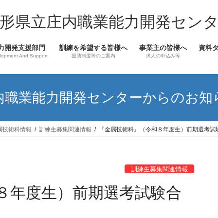
形県立庄内職業能力開発セン
力開発支援部門
訓練を希望する皆様へ
事業主の皆様へ
資料
lopment And Support
援助制度等のご案内
求人の申込み等
内職業能力開発センターからのお知
属技術科情報
訓練生募集関連情報
『金属技術科』（令和８年度生）前期選考試
訓練生募集関連情報
８年度生）前期選考試験合