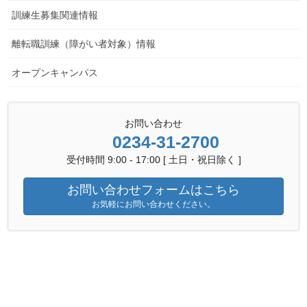
山形県技能士補（板金科）・・・技能照査に合格した者
訓練生募集関連情報
修了後にチャレンジ
離転職訓練（障がい者対象）情報
オープンキャンパス
技能検定（板金科）２級
ガス溶接作業主任者（実務経験3年以上）
プレス機械作業主任者技能講習受講資格（実務経験４年以
お問い合わせ
上）
0234-31-2700
受付時間 9:00 - 17:00 [ 土日・祝日除く ]
関連機関へのリンク
お問い合わせフォームはこちら
お気軽にお問い合わせください。
山形県
山形県ホームページ
山形県立山形職業能力開発専門校（山形市）
自動車整備士と建築大工を育成します。