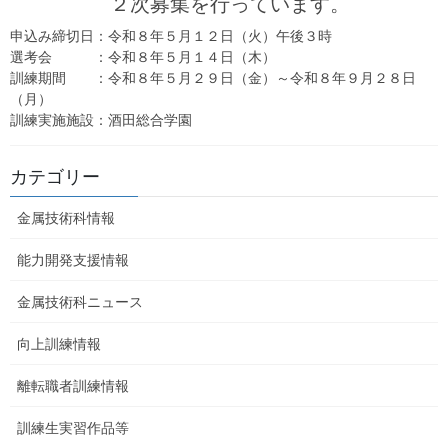
２次募集を行っています。
在校中にチャレンジ（在校中に受験又は、
申込み締切日：令和８年５月１２日（火）午後３時
受講して取得）
選考会 ：令和８年５月１４日（木）
訓練期間 ：令和８年５月２９日（金）～令和８年９月２８日
（月）
ＪＩＳアーク溶接適格性証明書
訓練実施施設：酒田総合学園
ＪＩＳステンレス溶接適格性証明書
カテゴリー
ＪＩＳアルミニウム溶接適格性証明書
ＣＡＤ利用技術者試験 1級（機械）、2級
金属技術科情報
床上操作式クレーン運転技能講習修了証
能力開発支援情報
小型移動式クレーン運転技能講習修了証
金属技術科ニュース
玉掛技能講習修了証
向上訓練情報
フォークリフト運転技能講習修了証
離転職者訓練情報
修了時にチャレンジ
訓練生実習作品等