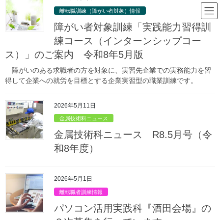
コ
ナ
山形県立庄内職業能力開発セン
離転職訓練（障がい者対象）情報
ン
ビ
ター
テ
ゲ
障がい者対象訓練「実践能力習得訓
ン
ー
練コース（インターンシップコー
ツ
シ
ス）」のご案内 令和8年5月版
取得可能な資格
へ
ョ
ス
ン
障がいのある求職者の方を対象に、実習先企業での実務能力を習
キ
に
得して企業への就労を目標とする企業実習型の職業訓練です。
HOME
金属技術科
取得可能な資格
ッ
移
プ
動
2026年5月11日
修了時に取得
金属技術科ニュース
金属技術科ニュース R8.5月号（令
ガス溶接技能講習修了証
和8年度）
（山形労働局長 登録教習機関第22号：有効期間の満了日
2029年3月30日）
アーク溶接特別教育修了証
2026年5月1日
自由研削といし特別教育修了証
離転職者訓練情報
パソコン活用実践科『酒田会場』の
産業用ロボットの教示等に係る特別教育修了証