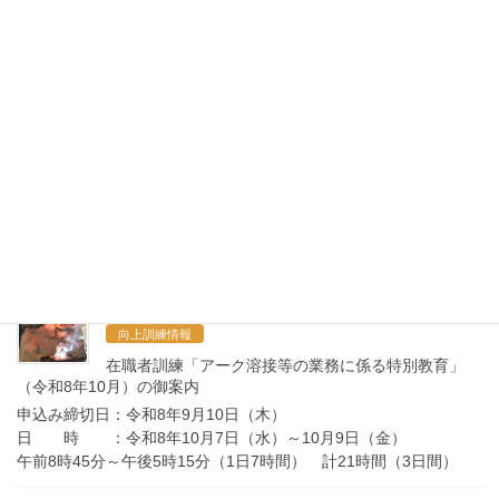
しています。
申込み締切日：令和８年９月１６日（水）正午
選考会 ：令和８年９月２４日（木）
訓練期間 ：令和８年１０月６日（火）～令和９年２月５日
（金）
訓練実施施設：酒田総合学園
2026年7月10日
金属技術科ニュース
金属技術科ニュース R8.7月号（令和8年度）
2026年7月10日
向上訓練情報
在職者訓練「アーク溶接等の業務に係る特別教育」
（令和8年10月）の御案内
申込み締切日：令和8年9月10日（木）
日 時 ：令和8年10月7日（水）～10月9日（金）
午前8時45分～午後5時15分（1日7時間） 計21時間（3日間）