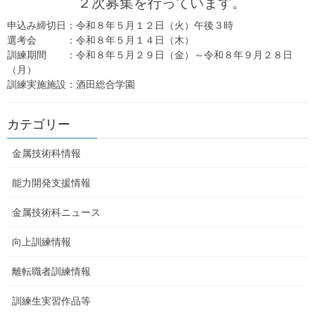
２次募集を行っています。
申込み締切日：令和８年５月１２日（火）午後３時
庄内職業能力開発センターは、職業能力開発促進法の規
選考会 ：令和８年５月１４日（木）
定に基づき山形県が設置する公共職業能力開発施設です。
訓練期間 ：令和８年５月２９日（金）～令和８年９月２８日
経済社会の発展に寄与することを目的として設立され、職
（月）
業に必要な能力開発と技術向上のための訓練を行い、地域
訓練実施施設：酒田総合学園
企業を支える技術者を養成しています。
カテゴリー
金属技術科情報
能力開発支援情報
金属技術科ニュース
向上訓練情報
更新情報（最新）
離転職者訓練情報
当センターからのお知らせ
最新情報
を掲載し
訓練生実習作品等
ています。