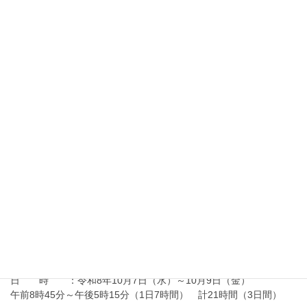
『経理パソコン事務科（酒田会場）』の受講生を募集
しています。
申込み締切日：令和８年９月１６日（水）正午
選考会 ：令和８年９月２４日（木）
訓練期間 ：令和８年１０月６日（火）～令和９年２月５日
（金）
訓練実施施設：酒田総合学園
2026年7月10日
金属技術科ニュース
金属技術科ニュース R8.7月号（令和8年度）
2026年7月10日
向上訓練情報
在職者訓練「アーク溶接等の業務に係る特別教育」
（令和8年10月）の御案内
申込み締切日：令和8年9月10日（木）
日 時 ：令和8年10月7日（水）～10月9日（金）
午前8時45分～午後5時15分（1日7時間） 計21時間（3日間）