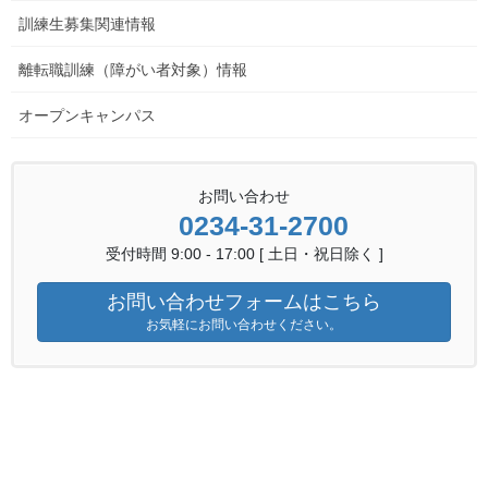
訓練生募集関連情報
お知らせ一覧
離転職訓練（障がい者対象）情報
オープンキャンパス
お問い合わせ
0234-31-2700
受付時間 9:00 - 17:00 [ 土日・祝日除く ]
金属技術科案内
お問い合わせフォームはこちら
お気軽にお問い合わせください。
「
金属技術科
」
では、金属製品の製作に必要
となる基本的な知識及び加工技術を学びます。
また、職業人としての資質涵養とともに就職に
対する支援を行い、板金・溶接・機械加工など
の分野で活躍するスペシャリストを育成してい