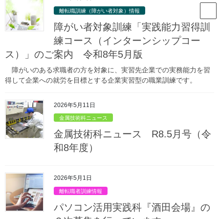
コ
ナ
山形県立庄内職業能力開発セン
離転職訓練（障がい者対象）情報
ン
ビ
ター
テ
ゲ
障がい者対象訓練「実践能力習得訓
ン
ー
練コース（インターンシップコー
ツ
シ
ス）」のご案内 令和8年5月版
へ
ョ
ス
ン
障がいのある求職者の方を対象に、実習先企業での実務能力を習
キ
に
得して企業への就労を目標とする企業実習型の職業訓練です。
ッ
移
プ
動
2026年5月11日
金 属 技 術 科
金属技術科ニュース
確かな技能の習得と就職をサポート
Previous
Next
金属技術科ニュース R8.5月号（令
詳しくはこちら
和8年度）
2026年5月1日
離転職者訓練情報
パソコン活用実践科『酒田会場』の