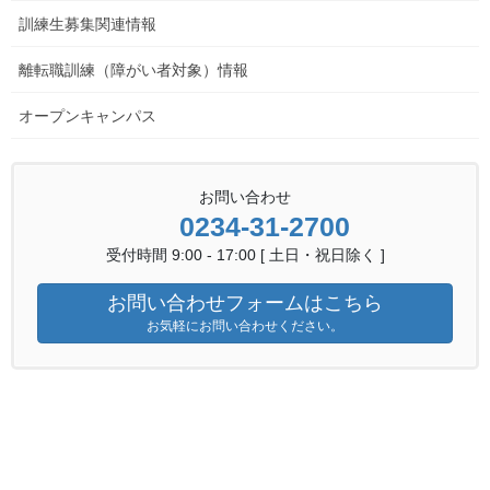
訓練生募集関連情報
離転職訓練（障がい者対象）情報
オープンキャンパス
kinzokunewsR7.5
ダウンロードはこちら
金属技術科ニュース 一覧へ
お問い合わせ
0234-31-2700
金属技術科ニュース
カテゴリー
受付時間 9:00 - 17:00 [ 土日・祝日除く ]
お問い合わせフォームはこちら
金属技術科ニュース
前の記事
お気軽にお問い合わせください。
金属技術科ニュース R7.4月号
（令和7年度）
2025年4月10日
離転職者訓練情報
次の記事