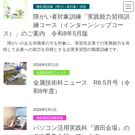
コ
ナ
山形県立庄内職業能力開発セン
離転職訓練（障がい者対象）情報
ン
ビ
ター
テ
ゲ
障がい者対象訓練「実践能力習得訓
ン
ー
練コース（インターンシップコー
ツ
シ
ス）」のご案内 令和8年5月版
庄内職業能力開発センターからのお
へ
ョ
ス
ン
知らせ
障がいのある求職者の方を対象に、実習先企業での実務能力を習
キ
に
得して企業への就労を目標とする企業実習型の職業訓練です。
ッ
移
プ
動
HOME
庄内職業能力開発センターからのお知らせ
金属技術科情報
2026年5月11日
金属技術科ニュース
金属技術科ニュース R7.5月号（令和7年度）
金属技術科ニュース
2025年5月13日
/ 最終更新日時 :
2025年5月22日
金属技術科ニュース R8.5月号（令
金属技術科ニュース
和8年度）
金属技術科ニュース R7.5月号
（令和7年度）
2026年5月1日
離転職者訓練情報
パソコン活用実践科『酒田会場』の