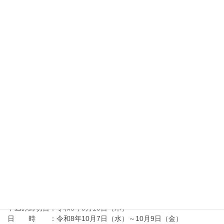
離転職者訓練情報
『経理パソコン事務科（酒田会場）』の受講生を募集
しています。
申込み締切日：令和８年９月１６日（水）正午
選考会 ：令和８年９月２４日（木）
訓練期間 ：令和８年１０月６日（火）～令和９年２月５日
（金）
訓練実施施設：酒田総合学園
2026年7月10日
金属技術科ニュース
金属技術科ニュース R8.7月号（令和8年度）
2026年7月10日
向上訓練情報
在職者訓練「アーク溶接等の業務に係る特別教育」
（令和8年10月）の御案内
申込み締切日：令和8年9月10日（木）
日 時 ：令和8年10月7日（水）～10月9日（金）