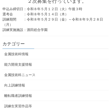
２次募集を行っています。
選考会：令和７年５月２６日（月）
申込み締切日：令和８年５月１２日（火）午後３時
選考会 ：令和８年５月１４日（木）
訓練期間：令和７年６月６日（金）～ 令和７年９
訓練期間 ：令和８年５月２９日（金）～令和８年９月２８日
月５日（金）
（月）
訓練実施施設：酒田総合学園
訓練実施施設：ニチイ学館 鶴岡教室
カテゴリー
金属技術科情報
能力開発支援情報
金属技術科ニュース
向上訓練情報
離転職者訓練情報
訓練生実習作品等