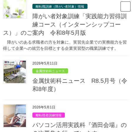
コ
ナ
山形県立庄内職業能力開発セン
離転職訓練（障がい者対象）情報
ン
ビ
ター
テ
ゲ
障がい者対象訓練「実践能力習得訓
ン
ー
練コース（インターンシップコー
ツ
シ
ス）」のご案内 令和8年5月版
庄内職業能力開発センターからのお
へ
ョ
ス
ン
知らせ
障がいのある求職者の方を対象に、実習先企業での実務能力を習
キ
に
得して企業への就労を目標とする企業実習型の職業訓練です。
ッ
移
プ
動
HOME
庄内職業能力開発センターからのお知らせ
能力開発支援情報
2026年5月11日
離転職者訓練情報
医療事務科『鶴岡会場』の２次募集を行っています。
金属技術科ニュース
2025年5月20日
/ 最終更新日時 :
2025年5月20日
金属技術科ニュース R8.5月号（令
離転職者訓練情報
和8年度）
医療事務科『鶴岡会場』の２次募集
を行っています。
2026年5月1日
離転職者訓練情報
パソコン活用実践科『酒田会場』の
申込み締切日：
令和７年５月２２日（木）１５時