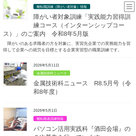
コ
ナ
山形県立庄内職業能力開発セン
離転職訓練（障がい者対象）情報
ン
ビ
ター
テ
ゲ
障がい者対象訓練「実践能力習得訓
ン
ー
練コース（インターンシップコー
ツ
シ
ス）」のご案内 令和8年5月版
庄内職業能力開発センターからのお
へ
ョ
ス
ン
知らせ
障がいのある求職者の方を対象に、実習先企業での実務能力を習
キ
に
得して企業への就労を目標とする企業実習型の職業訓練です。
ッ
移
プ
動
HOME
庄内職業能力開発センターからのお知らせ
2025年6月
2026年5月11日
金属技術科ニュース
2025年6月
金属技術科ニュース R8.5月号（令
和8年度）
2025年6月23日
離転職者訓練情報
2026年5月1日
医療事務科『酒田会場』の受講生
離転職者訓練情報
を募集しています。
パソコン活用実践科『酒田会場』の
申込み締切日：令和７年８月２２日（金）正午