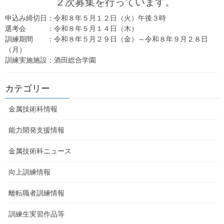
２次募集を行っています。
選考会 ：令和７年８月２９日（金）
訓練期間 ：令和７年９月１１日（木）～ 令和７年１２月１０
申込み締切日：令和８年５月１２日（火）午後３時
日（水）
選考会 ：令和８年５月１４日（木）
訓練実施施設：ニチイ学館 こあら教室
訓練期間 ：令和８年５月２９日（金）～令和８年９月２８日
（月）
訓練実施施設：酒田総合学園
2025年6月12日
金属技術科ニュース
カテゴリー
金属技術科ニュース R7.6月号
（令和7年度）
金属技術科情報
能力開発支援情報
オープンキャンパス
金属技術科ニュース
および施設見学の
申込みはこちら
向上訓練情報
離転職者訓練情報
サイト内検索
訓練生実習作品等