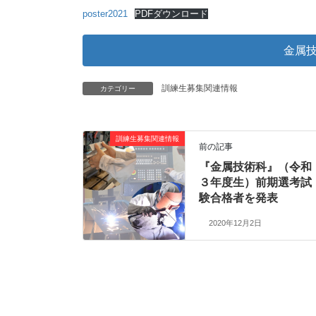
poster2021
PDFダウンロード
金属
訓練生募集関連情報
カテゴリー
訓練生募集関連情報
前の記事
『金属技術科』（令和
３年度生）前期選考試
験合格者を発表
2020年12月2日