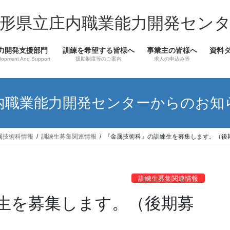
形県立庄内職業能力開発セン
力開発支援部門
訓練を希望する皆様へ
事業主の皆様へ
資料
lopment And Support
援助制度等のご案内
求人の申込み等
内職業能力開発センターからのお知
属技術科情報
訓練生募集関連情報
『金属技術科』の訓練生を募集します。（後
訓練生募集関連情報
生を募集します。（後期募