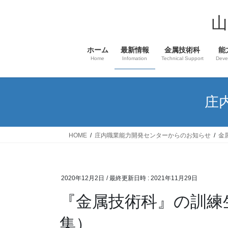
コ
ナ
ン
ビ
山
テ
ゲ
ン
ー
ホーム
最新情報
金属技術科
能
ツ
シ
Home
Infomation
Technical Support
Deve
へ
ョ
ス
ン
キ
に
庄
ッ
移
プ
動
HOME
庄内職業能力開発センターからのお知らせ
金
2020年12月2日
/ 最終更新日時 :
2021年11月29日
『金属技術科』の訓練
集）