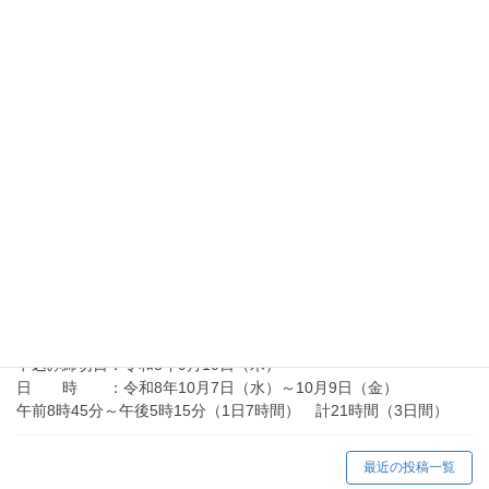
選考会 ：令和８年９月２４日（木）
訓練期間 ：令和８年１０月６日（火）～令和９年２月５日
（金）
訓練実施施設：酒田総合学園
2026年7月10日
金属技術科ニュース
金属技術科ニュース R8.7月号（令和8年度）
2026年7月10日
向上訓練情報
在職者訓練「アーク溶接等の業務に係る特別教育」
（令和8年10月）の御案内
申込み締切日：令和8年9月10日（木）
日 時 ：令和8年10月7日（水）～10月9日（金）
午前8時45分～午後5時15分（1日7時間） 計21時間（3日間）
最近の投稿一覧