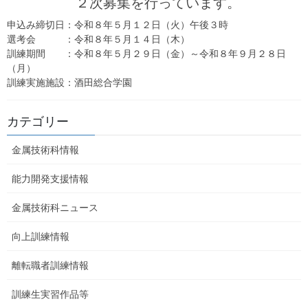
２次募集を行っています。
申込み締切日：令和８年５月１２日（火）午後３時
選考会 ：令和８年５月１４日（木）
訓練期間 ：令和８年５月２９日（金）～令和８年９月２８日
（月）
訓練実施施設：酒田総合学園
カテゴリー
金属技術科情報
能力開発支援情報
金属技術科ニュース
奨励賞受賞
向上訓練情報
作品名：『Apple Seeds』
離転職者訓練情報
制作：金属技術科
（令和７年度訓練生の実習作品）
訓練生実習作品等