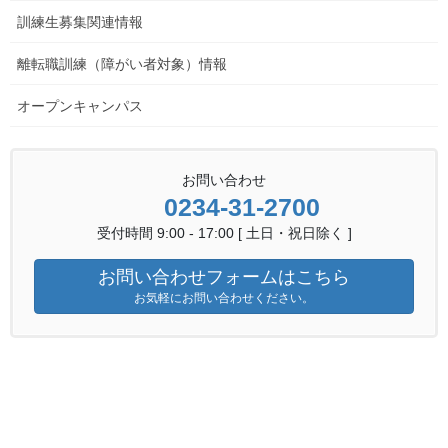
作品の概要
訓練生募集関連情報
リンゴをモデルに外殻の曲線美をメッシュ構造で表現し、成長
の象徴である種部に視線が集まるよう設計しました。訓練要素を
離転職訓練（障がい者対象）情報
盛り込み、グループワークとしての作業性や訓練生の技能レベル
等を考慮し課題を選定しました。
オープンキャンパス
優秀板金製品技能フェアの概要
（
フェアの詳細
は
こちら
）
お問い合わせ
優秀板金技能フェアは、職業訓練法人アマダスクール（神奈川
0234-31-2700
県伊勢原市）が主催しています。厚生労働省、経済産業省、中央
職業能力開発協会、日刊工業新聞社、㈱アマダ、シートメタル工
受付時間 9:00 - 17:00 [ 土日・祝日除く ]
業会等の後援と一般社団法人日本塑性加工学会の協賛のもと、学
お問い合わせフォームはこちら
識経験者による厳正な審査が行われ、各部門の優秀な作品に各賞
お気軽にお問い合わせください。
が贈られます。
優秀板金製品技能フェアへの取り組みはこちら
関連記事