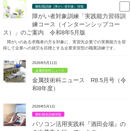
コ
ナ
山形県立庄内職業能力開発セン
離転職訓練（障がい者対象）情報
ン
ビ
ター
テ
ゲ
障がい者対象訓練「実践能力習得訓
ン
ー
練コース（インターンシップコー
ツ
シ
ス）」のご案内 令和8年5月版
庄内職業能力開発センターからのお
へ
ョ
ス
ン
知らせ
障がいのある求職者の方を対象に、実習先企業での実務能力を習
キ
に
得して企業への就労を目標とする企業実習型の職業訓練です。
ッ
移
プ
動
HOME
庄内職業能力開発センターからのお知らせ
金属技術科情報
2026年5月11日
訓練生実習作品等
第38回 優秀板金製品技能フェア 学生作品の部で奨励賞を受賞しました。（令
金属技術科ニュース
和8年3月8日）
金属技術科ニュース R8.5月号（令
和8年度）
2026年3月27日
/ 最終更新日時 :
2026年4月17日
訓練生実習作品等
第38回 優秀板金製品技能フェ
2026年5月1日
離転職者訓練情報
ア 学生作品の部で奨励賞を受賞
パソコン活用実践科『酒田会場』の
しました。（令和8年3月8日）