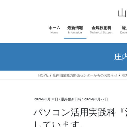
コ
ナ
ン
ビ
山
テ
ゲ
ン
ー
ホーム
最新情報
金属技術科
能
ツ
シ
Home
Infomation
Technical Support
Deve
へ
ョ
ス
ン
キ
に
庄
ッ
移
プ
動
HOME
庄内職業能力開発センターからのお知らせ
能
2026年3月31日
/ 最終更新日時 :
2026年3月27日
パソコン活用実践科『
しています。