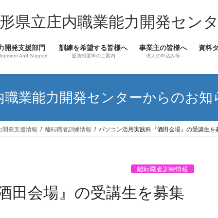
形県立庄内職業能力開発セン
力開発支援部門
訓練を希望する皆様へ
事業主の皆様へ
資料
lopment And Support
援助制度等のご案内
求人の申込み等
内職業能力開発センターからのお知
力開発支援情報
離転職者訓練情報
パソコン活用実践科『酒田会場』の受講生を
離転職者訓練情報
酒田会場』の受講生を募集