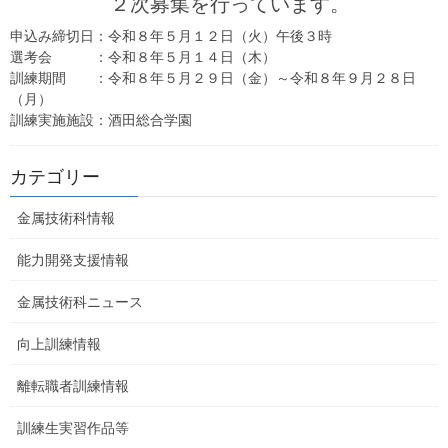
２次募集を行っています。
選考日：
11月28日（日）
申込み締切日：令和８年５月１２日（火）午後３時
選考会 ：令和８年５月１４日（木）
合格発表： 12月１日（水）10時
訓練期間 ：令和８年５月２９日（金）～令和８年９月２８日
（月）
募集人員： 募集定員の４割程度
訓練実施施設：酒田総合学園
入校手続期間：令和３年12月２日（木）～12月17日
（金）
カテゴリー
金属技術科情報
能力開発支援情報
金属技術科ニュース
向上訓練情報
離転職者訓練情報
訓練生実習作品等