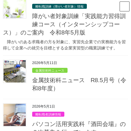
コ
ナ
山形県立庄内職業能力開発セン
離転職訓練（障がい者対象）情報
ン
ビ
ター
テ
ゲ
障がい者対象訓練「実践能力習得訓
ン
ー
練コース（インターンシップコー
ツ
シ
ス）」のご案内 令和8年5月版
庄内職業能力開発センターからのお
へ
ョ
ス
ン
知らせ
障がいのある求職者の方を対象に、実習先企業での実務能力を習
キ
に
得して企業への就労を目標とする企業実習型の職業訓練です。
ッ
移
プ
動
HOME
庄内職業能力開発センターからのお知らせ
金属技術科情報
2026年5月11日
訓練生募集関連情報
『金属技術科』の訓練生を募集します。（前期募集）
金属技術科ニュース
2021年9月1日
/ 最終更新日時 :
2022年9月7日
金属技術科ニュース R8.5月号（令
訓練生募集関連情報
和8年度）
『金属技術科』の訓練生を募集し
ます。（前期募集）
2026年5月1日
離転職者訓練情報
パソコン活用実践科『酒田会場』の
出願期間：
令和３年10月４日（月）
～11月12日（金）