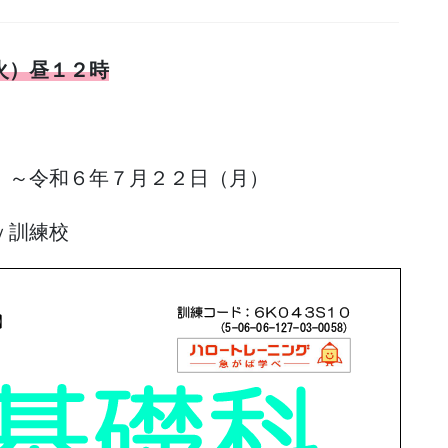
火）昼１２時
）～令和６年７月２２日（月）
ｙ訓練校