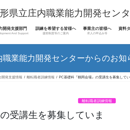
形県立庄内職業能力開発セン
力開発支援部門
訓練を希望する皆様へ
事業主の皆様へ
資料
lopment And Support
援助制度等のご案内
求人の申込み等
内職業能力開発センターからのお知
力開発支援情報
離転職者訓練情報
PC基礎科『鶴岡会場』の受講生を募集して
離転職者訓練情報
』の受講生を募集していま