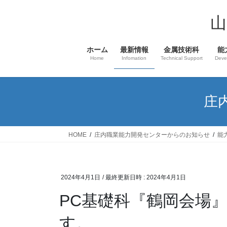
コ
ナ
ン
ビ
山
テ
ゲ
ン
ー
ホーム
最新情報
金属技術科
能
ツ
シ
Home
Infomation
Technical Support
Deve
へ
ョ
ス
ン
キ
に
庄
ッ
移
プ
動
HOME
庄内職業能力開発センターからのお知らせ
能
2024年4月1日
/ 最終更新日時 :
2024年4月1日
PC基礎科『鶴岡会場
す。