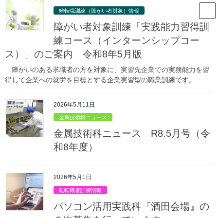
コ
ナ
山形県立庄内職業能力開発セン
離転職訓練（障がい者対象）情報
ン
ビ
ター
テ
ゲ
障がい者対象訓練「実践能力習得訓
ン
ー
練コース（インターンシップコー
ツ
シ
ス）」のご案内 令和8年5月版
庄内職業能力開発センターからのお
へ
ョ
ス
ン
知らせ
障がいのある求職者の方を対象に、実習先企業での実務能力を習
キ
に
得して企業への就労を目標とする企業実習型の職業訓練です。
ッ
移
プ
動
HOME
庄内職業能力開発センターからのお知らせ
能力開発支援情報
2026年5月11日
離転職者訓練情報
介護サービス科『鶴岡会場』の受講生を募集しています。
金属技術科ニュース
2023年4月20日
/ 最終更新日時 :
2023年4月19日
金属技術科ニュース R8.5月号（令
離転職者訓練情報
和8年度）
介護サービス科『鶴岡会場』の受
講生を募集しています。
2026年5月1日
離転職者訓練情報
パソコン活用実践科『酒田会場』の
募集締切：
令和５年６月１６日（金） 昼１２時