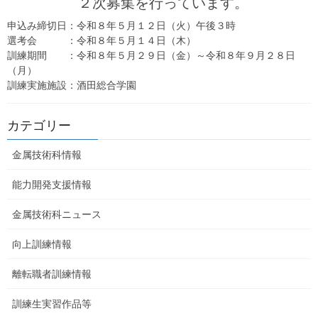
２次募集を行っています。
選考会：令和５年６月２３日（金）
申込み締切日：令和８年５月１２日（火）午後３時
選考会 ：令和８年５月１４日（木）
訓練期間：令和５年７月７日（金）～令和５年１０
訓練期間 ：令和８年５月２９日（金）～令和８年９月２８日
月６日（金）
（月）
訓練実施施設：酒田総合学園
訓練実施施設：ニチイ学館 鶴岡教室
カテゴリー
金属技術科情報
能力開発支援情報
金属技術科ニュース
向上訓練情報
離転職者訓練情報
訓練生実習作品等