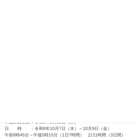
『経理パソコン事務科（酒田会場）』の受講生を募集
しています。
申込み締切日：令和８年９月１６日（水）正午
選考会 ：令和８年９月２４日（木）
訓練期間 ：令和８年１０月６日（火）～令和９年２月５日
（金）
訓練実施施設：酒田総合学園
2026年7月10日
金属技術科ニュース
金属技術科ニュース R8.7月号（令和8年度）
2026年7月10日
向上訓練情報
在職者訓練「アーク溶接等の業務に係る特別教育」
（令和8年10月）の御案内
申込み締切日：令和8年9月10日（木）
日 時 ：令和8年10月7日（水）～10月9日（金）
午前8時45分～午後5時15分（1日7時間） 計21時間（3日間）