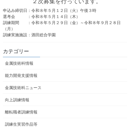
２次募集を行っています。
申込み締切日：令和８年５月１２日（火）午後３時
選考会 ：令和８年５月１４日（木）
訓練期間 ：令和８年５月２９日（金）～令和８年９月２８日
（月）
訓練実施施設：酒田総合学園
カテゴリー
金属技術科情報
能力開発支援情報
金属技術科ニュース
向上訓練情報
令和２年度職業能力開発支援実施計画
PDFのダウンロードはこちら
能力開発支援情報 一覧へ
離転職者訓練情報
訓練生実習作品等
能力開発支援情報
カテゴリー