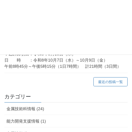
金属技術科ニュース
金属技術科ニュース R8.7月号（令和8年度）
2026年7月10日
向上訓練情報
在職者訓練「アーク溶接等の業務に係る特別教育」
（令和8年10月）の御案内
申込み締切日：令和8年9月10日（木）
日 時 ：令和8年10月7日（水）～10月9日（金）
午前8時45分～午後5時15分（1日7時間） 計21時間（3日間）
最近の投稿一覧
カテゴリー
金属技術科情報 (24)
能力開発支援情報 (1)