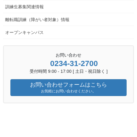
訓練生募集関連情報
離転職者訓練情報
前の記事
離転職訓練（障がい者対象）情報
PC活用事務科『酒田会場』の受
講生を募集しています。
オープンキャンパス
2020年4月8日
金属技術科ニュース
お問い合わせ
次の記事
0234-31-2700
金属技術科ニュース ５月号
（令和２年度）
受付時間 9:00 - 17:00 [ 土日・祝日除く ]
2020年5月15日
お問い合わせフォームはこちら
お気軽にお問い合わせください。
オープンキャンパス
および施設見学の
申込みはこちら
サイト内検索