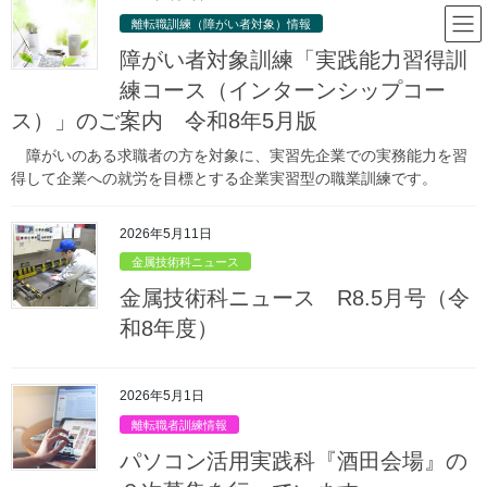
コ
ナ
山形県立庄内職業能力開発セン
離転職訓練（障がい者対象）情報
ン
ビ
ター
テ
ゲ
障がい者対象訓練「実践能力習得訓
ン
ー
練コース（インターンシップコー
ツ
シ
ス）」のご案内 令和8年5月版
庄内職業能力開発センターからのお
へ
ョ
ス
ン
知らせ
障がいのある求職者の方を対象に、実習先企業での実務能力を習
キ
に
得して企業への就労を目標とする企業実習型の職業訓練です。
ッ
移
プ
動
HOME
庄内職業能力開発センターからのお知らせ
能力開発支援情報
2026年5月11日
令和２年度 職業能力開発支援実施計画のご案内
金属技術科ニュース
2020年4月20日
/ 最終更新日時 :
2021年3月22日
金属技術科ニュース R8.5月号（令
能力開発支援情報
和8年度）
令和２年度 職業能力開発支援実施
計画のご案内
2026年5月1日
離転職者訓練情報
パソコン活用実践科『酒田会場』の
令和２年度職業能力開発支援実施計画（庄内地
区）