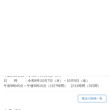
訓練期間 ：令和８年１０月６日（火）～令和９年２月５日
（金）
訓練実施施設：酒田総合学園
2026年7月10日
金属技術科ニュース
金属技術科ニュース R8.7月号（令和8年度）
2026年7月10日
向上訓練情報
在職者訓練「アーク溶接等の業務に係る特別教育」
（令和8年10月）の御案内
申込み締切日：令和8年9月10日（木）
日 時 ：令和8年10月7日（水）～10月9日（金）
午前8時45分～午後5時15分（1日7時間） 計21時間（3日間）
最近の投稿一覧