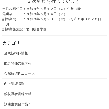
２次募集を行っています。
くりを学びながらじっくりと職探しをしたい方など、来年度（令
和７年度）訓練生を募集しております。
申込み締切日：令和８年５月１２日（火）午後３時
選考会 ：令和８年５月１４日（木）
募集期間及び選考日
訓練期間 ：令和８年５月２９日（金）～令和８年９月２８日
（月）
前期募集期間：令和６年10月１日（火）～11月８日（金）
訓練実施施設：酒田総合学園
前期選考日 ：令和６年11月24日（日）
後期募集期間：令和６年12月９日（月）～令和７年１月22日
（水）
カテゴリー
後期選考日 ：令和７年２月２日（日）
金属技術科情報
詳しくは、
PDFポスター
裏面またはHP内「
訓練を希望する皆様
へ
」をご覧ください。
能力開発支援情報
金属技術科ニュース
向上訓練情報
離転職者訓練情報
訓練生実習作品等