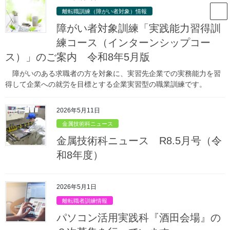
コ
ナ
山形県立庄内職業能力開発セン
離転職訓練（障がい者対象）情報
ン
ビ
ター
テ
ゲ
障がい者対象訓練「実践能力習得訓
ン
ー
練コース（インターンシップコー
ツ
シ
ス）」のご案内 令和8年5月版
庄内職業能力開発センターからのお
へ
ョ
ス
ン
知らせ
障がいのある求職者の方を対象に、実習先企業での実務能力を習
キ
に
得して企業への就労を目標とする企業実習型の職業訓練です。
ッ
移
プ
動
HOME
庄内職業能力開発センターからのお知らせ
金属技術科情報
2026年5月11日
訓練生募集関連情報
県外からの希望者向け募集案内（UIJターン希望者）
金属技術科ニュース
2024年7月4日
/ 最終更新日時 :
2024年8月7日
金属技術科ニュース R8.5月号（令
訓練生募集関連情報
和8年度）
県外からの希望者向け募集案内
（UIJターン希望者）
2026年5月1日
離転職者訓練情報
パソコン活用実践科『酒田会場』の
地元に戻りものづくりの企業に就職がしたい方、庄内でものづ