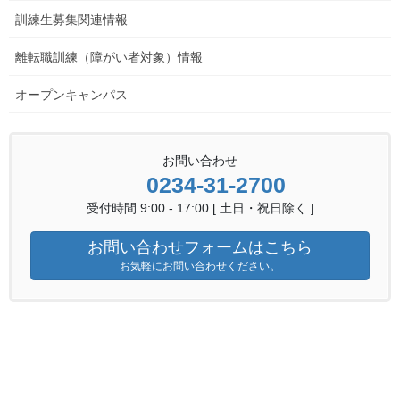
訓練生募集関連情報
離転職訓練（障がい者対象）情報
オープンキャンパス
金属技術科ニュース 一覧へ
お問い合わせ
0234-31-2700
金属技術科ニュース
カテゴリー
受付時間 9:00 - 17:00 [ 土日・祝日除く ]
お問い合わせフォームはこちら
訓練生募集関連情報
前の記事
お気軽にお問い合わせください。
『金属技術科』（令和７年度
生）追加選考試験合格者を発表
2025年3月19日
訓練生実習作品等
次の記事