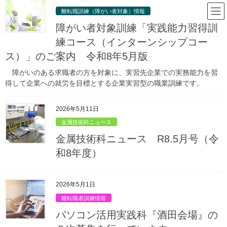
コ
ナ
山形県立庄内職業能力開発セン
離転職訓練（障がい者対象）情報
ン
ビ
ター
テ
ゲ
障がい者対象訓練「実践能力習得訓
ン
ー
練コース（インターンシップコー
ツ
シ
ス）」のご案内 令和8年5月版
庄内職業能力開発センターからのお
へ
ョ
ス
ン
知らせ
障がいのある求職者の方を対象に、実習先企業での実務能力を習
キ
に
得して企業への就労を目標とする企業実習型の職業訓練です。
ッ
移
プ
動
HOME
庄内職業能力開発センターからのお知らせ
金属技術科情報
2026年5月11日
金属技術科ニュース
金属技術科ニュース R7.3月号（令和6年度）
金属技術科ニュース
2025年3月24日
/ 最終更新日時 :
2025年3月24日
金属技術科ニュース R8.5月号（令
金属技術科ニュース
和8年度）
金属技術科ニュース R7.3月号
（令和6年度）
2026年5月1日
離転職者訓練情報
パソコン活用実践科『酒田会場』の
kinzokunewsR7.3
ダウンロードはこちら