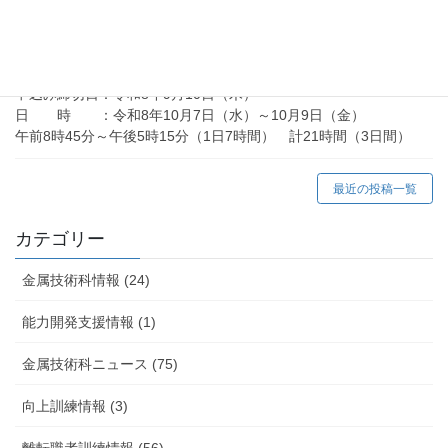
向上訓練情報
在職者訓練「アーク溶接等の業務に係る特別教育」
（令和8年10月）の御案内
申込み締切日：令和8年9月10日（木）
日 時 ：令和8年10月7日（水）～10月9日（金）
午前8時45分～午後5時15分（1日7時間） 計21時間（3日間）
最近の投稿一覧
カテゴリー
金属技術科情報 (24)
能力開発支援情報 (1)
金属技術科ニュース (75)
向上訓練情報 (3)
離転職者訓練情報 (56)