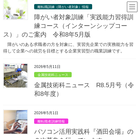
コ
ナ
山形県立庄内職業能力開発セン
離転職訓練（障がい者対象）情報
ン
ビ
ター
テ
ゲ
障がい者対象訓練「実践能力習得訓
ン
ー
練コース（インターンシップコー
ツ
シ
ス）」のご案内 令和8年5月版
庄内職業能力開発センターからのお
へ
ョ
ス
ン
知らせ
障がいのある求職者の方を対象に、実習先企業での実務能力を習
キ
に
得して企業への就労を目標とする企業実習型の職業訓練です。
ッ
移
プ
動
HOME
庄内職業能力開発センターからのお知らせ
金属技術科情報
2026年5月11日
金属技術科ニュース
金属技術科ニュース R5.10月号（令和５年度）
金属技術科ニュース
2023年10月6日
/ 最終更新日時 :
2024年2月1日
金属技術科ニュース R8.5月号（令
金属技術科ニュース
和8年度）
金属技術科ニュース R5.10月号
（令和５年度）
2026年5月1日
離転職者訓練情報
パソコン活用実践科『酒田会場』の