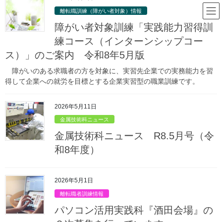
コ
ナ
山形県立庄内職業能力開発セン
離転職訓練（障がい者対象）情報
ン
ビ
ター
テ
ゲ
障がい者対象訓練「実践能力習得訓
ン
ー
練コース（インターンシップコー
ツ
シ
ス）」のご案内 令和8年5月版
庄内職業能力開発センターからのお
へ
ョ
ス
ン
知らせ
障がいのある求職者の方を対象に、実習先企業での実務能力を習
キ
に
得して企業への就労を目標とする企業実習型の職業訓練です。
ッ
移
プ
動
HOME
庄内職業能力開発センターからのお知らせ
金属技術科情報
2026年5月11日
金属技術科ニュース
金属技術科ニュース R4.12月号（令和４年度）
金属技術科ニュース
2022年12月8日
/ 最終更新日時 :
2022年12月7日
金属技術科ニュース R8.5月号（令
金属技術科ニュース
和8年度）
金属技術科ニュース R4.12月号
（令和４年度）
2026年5月1日
離転職者訓練情報
パソコン活用実践科『酒田会場』の