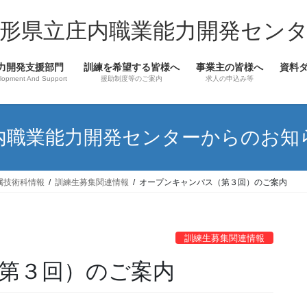
形県立庄内職業能力開発セン
力開発支援部門
訓練を希望する皆様へ
事業主の皆様へ
資料
lopment And Support
援助制度等のご案内
求人の申込み等
内職業能力開発センターからのお知
属技術科情報
訓練生募集関連情報
オープンキャンパス（第３回）のご案内
訓練生募集関連情報
第３回）のご案内