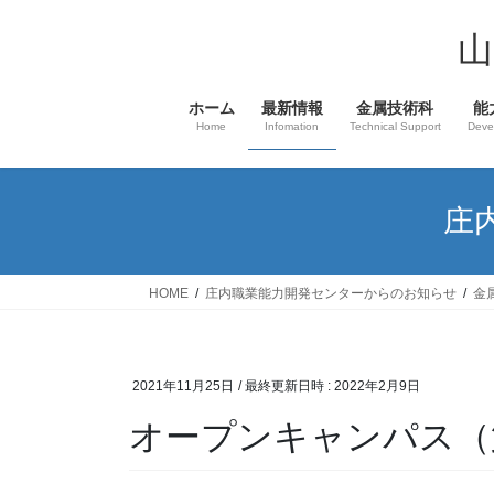
コ
ナ
ン
ビ
山
テ
ゲ
ン
ー
ホーム
最新情報
金属技術科
能
ツ
シ
Home
Infomation
Technical Support
Deve
へ
ョ
ス
ン
キ
に
庄
ッ
移
プ
動
HOME
庄内職業能力開発センターからのお知らせ
金
2021年11月25日
/ 最終更新日時 :
2022年2月9日
オープンキャンパス（