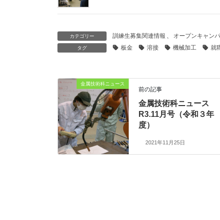
訓練生募集関連情報
、
オープンキャン
カテゴリー
板金
溶接
機械加工
就
タグ
金属技術科ニュース
前の記事
金属技術科ニュース
R3.11月号（令和３年
度）
2021年11月25日