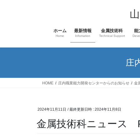
コ
ナ
ン
ビ
山
テ
ゲ
ン
ー
ホーム
最新情報
金属技術科
能
ツ
シ
Home
Infomation
Technical Support
Deve
へ
ョ
ス
ン
キ
に
庄
ッ
移
プ
動
HOME
庄内職業能力開発センターからのお知らせ
金
2024年11月11日
/ 最終更新日時 :
2024年11月8日
金属技術科ニュース R