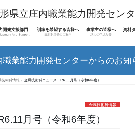
形県立庄内職業能力開発セン
力開発支援部門
訓練を希望する皆様へ
事業主の皆様へ
資料
lopment And Support
援助制度等のご案内
求人の申込み等
内職業能力開発センターからのお知
属技術科情報
金属技術科ニュース R6.11月号（令和6年度）
金属技術科情報
6.11月号（令和6年度）